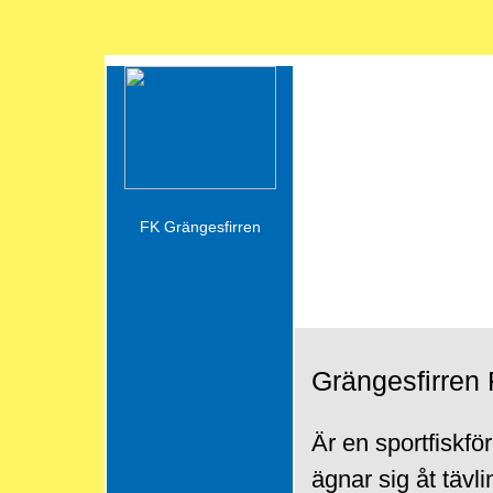
Grängesfirren
FK Grängesfirren
Grängesfirren 
Är en sportfisk
ägnar sig åt tävl