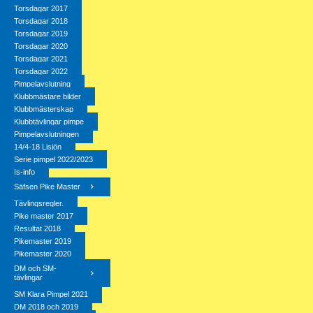
Torsdagar 2017
Torsdagar 2018
Torsdagar 2019
Torsdagar 2020
Torsdagar 2021
Torsdagar 2022
Pimpelavslutning
Klubbmästare bilder
Klubbmästerskap
Klubbtävlingar pimpe
Pimpelavslutningen
14/4-18 Lisjön
Serie pimpel 2022/2023
Is-info
Säfsen Pike Master
Tävlingsregler.
Pike master 2017
Resultat 2018
Pikemaster 2019
Pikemaster 2020
DM och SM-
tävlingar
SM Klara Pimpel 2021
DM 2018 och 2019