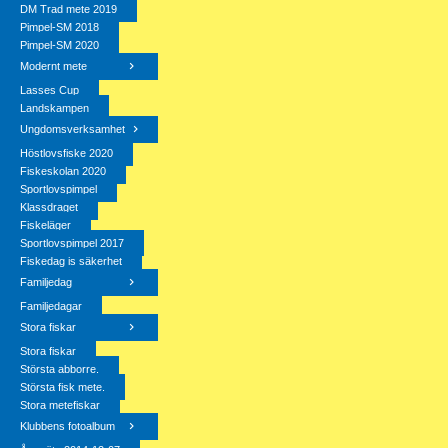
DM Trad mete 2019
Pimpel-SM 2018
Pimpel-SM 2020
Modernt mete
Lasses Cup
Landskampen
Ungdomsverksamhet
Höstlovsfiske 2020
Fiskeskolan 2020
Sportlovspimpel
Klassdraget
Fiskeläger
Sportlovspimpel 2017
Fiskedag is säkerhet
Familjedag
Familjedagar
Stora fiskar
Stora fiskar
Största abborre.
Största fisk mete.
Stora metefiskar
Klubbens fotoalbum