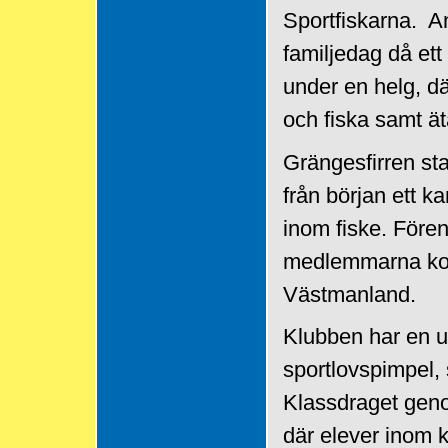
Sportfiskarna. 
familjedag då ett
under en helg, d
och fiska samt ä
Grängesfirren st
från början ett k
inom fiske. Före
medlemmarna kom
Västmanland.
Klubben har en 
sportlovspimpel,
Klassdraget geno
där elever inom 