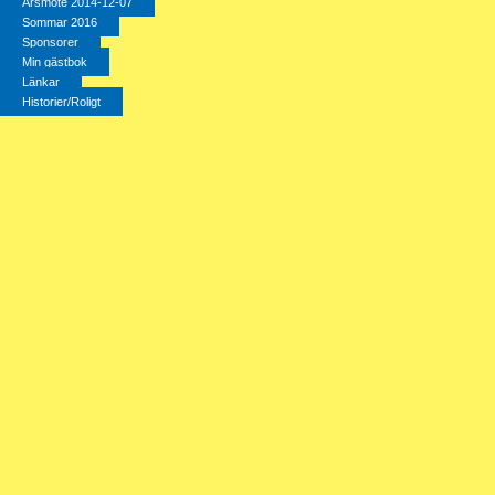
Årsmöte 2014-12-07
Sommar 2016
Sponsorer
Min gästbok
Länkar
Historier/Roligt