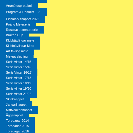
Årsmötesprotokoll
Program & Resultat
Finnmarksnappet 2022
Poäng Meteserie
Resultat sommarserie
Braxen Cup
Klubbtävlingar mete
Klubbtävlingar Mete
Art tävling mete
Meteavslutning
Serie vinter 14/15
Serie vinter 15/16
Serie Vinter 16/17
Serie vinter 17/18
Serie vinter 18/19
Serie vinter 19/20
Serie vinter 21/22
Skinknappet
Januarinappet
Mittiveckannappet
Ägganappet
Torsdagar 2014
Torsdagar 2015
Torsdagar 2016