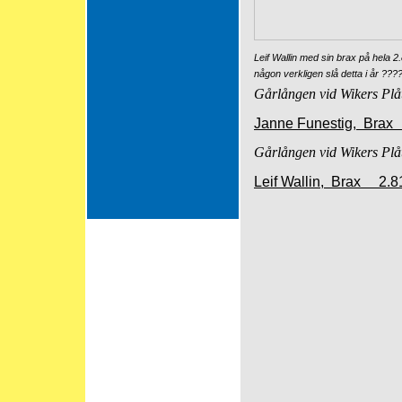
Leif Wallin med sin brax på hela 2
någon verkligen slå detta i år ???
Gårlången vid Wikers Plå
Janne Funestig, Brax
Gårlången vid Wikers Plå
Leif Wallin, Brax 2.