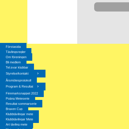
Förstasida
Tävlingsregler
Om föreningen
Bli medlem
Tel.svar klubbar
Styrelse/kontakt
Årsmötesprotokoll
Program & Resultat
Finnmarksnappet 2022
Poäng Meteserie
Resultat sommarserie
Braxen Cup
Klubbtävlingar mete
Klubbtävlingar Mete
Art tävling mete