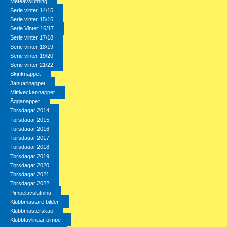
Meteavslutning
Serie vinter 14/15
Serie vinter 15/16
Serie Vinter 16/17
Serie vinter 17/18
Serie vinter 18/19
Serie vinter 19/20
Serie vinter 21/22
Skinknappet
Januarinappet
Mittiveckannappet
Ägganappet
Torsdagar 2014
Torsdagar 2015
Torsdagar 2016
Torsdagar 2017
Torsdagar 2018
Torsdagar 2019
Torsdagar 2020
Torsdagar 2021
Torsdagar 2022
Pimpelavslutning
Klubbmästare bilder
Klubbmästerskap
Klubbtävlingar pimpe