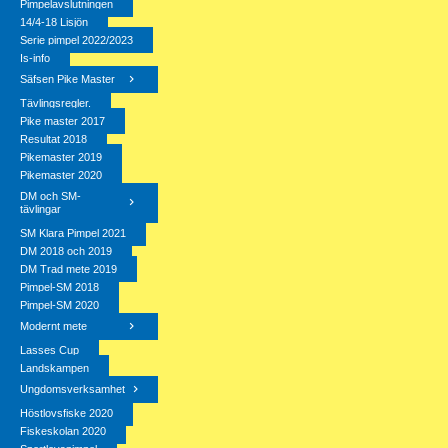
Pimpelavslutningen
14/4-18 Lisjön
Serie pimpel 2022/2023
Is-info
Säfsen Pike Master
Tävlingsregler.
Pike master 2017
Resultat 2018
Pikemaster 2019
Pikemaster 2020
DM och SM-
tävlingar
SM Klara Pimpel 2021
DM 2018 och 2019
DM Trad mete 2019
Pimpel-SM 2018
Pimpel-SM 2020
Modernt mete
Lasses Cup
Landskampen
Ungdomsverksamhet
Höstlovsfiske 2020
Fiskeskolan 2020