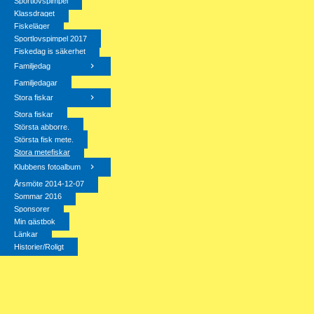
Sportlovspimpel
Klassdraget
Fiskeläger
Sportlovspimpel 2017
Fiskedag is säkerhet
Familjedag
Familjedagar
Stora fiskar
Stora fiskar
Största abborre.
Största fisk mete.
Stora metefiskar
Klubbens fotoalbum
Årsmöte 2014-12-07
Sommar 2016
Sponsorer
Min gästbok
Länkar
Historier/Roligt