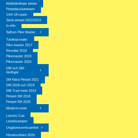
Klubbtävlingar pimpe
Pimpelavslutningen
14/4-18 Lisjön
Serie pimpel 2022/2023
Is-info
Säfsen Pike Master
Tävlingsregler.
Pike master 2017
Resultat 2018
Pikemaster 2019
Pikemaster 2020
DM och SM-
tävlingar
SM Klara Pimpel 2021
DM 2018 och 2019
DM Trad mete 2019
Pimpel-SM 2018
Pimpel-SM 2020
Modernt mete
Lasses Cup
Landskampen
Ungdomsverksamhet
Höstlovsfiske 2020