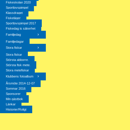
Fiskeskolan 2020
Sportlovspimpel
Klassdraget
Fiskeläger
Sportlovspimpel 2017
Fiskedag is säkerhet
Familjedag
Familjedagar
Stora fiskar
Stora fiskar
Största abborre.
Största fisk mete.
Stora metefiskar
Klubbens fotoalbum
Årsmöte 2014-12-07
Sommar 2016
Sponsorer
Min gästbok
Länkar
Historier/Roligt