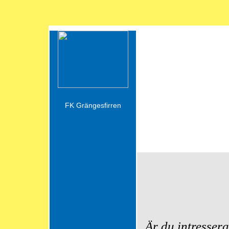
Hur man blir me
FK Grängesfirren
Är du intressera