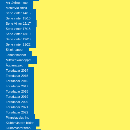
Art tävling mete
Meteavslutning
Serie vinter 14/15
Serie vinter 15/16
Serie Vinter 16/17
Serie vinter 17/18
Serie vinter 18/19
Serie vinter 19/20
Serie vinter 21/22
Skinknappet
Januarinappet
Mittiveckannappet
Ägganappet
Torsdagar 2014
Torsdagar 2015
Torsdagar 2016
Torsdagar 2017
Torsdagar 2018
Torsdagar 2019
Torsdagar 2020
Torsdagar 2021
Torsdagar 2022
Pimpelavslutning
Klubbmästare bilder
Klubbmästerskap