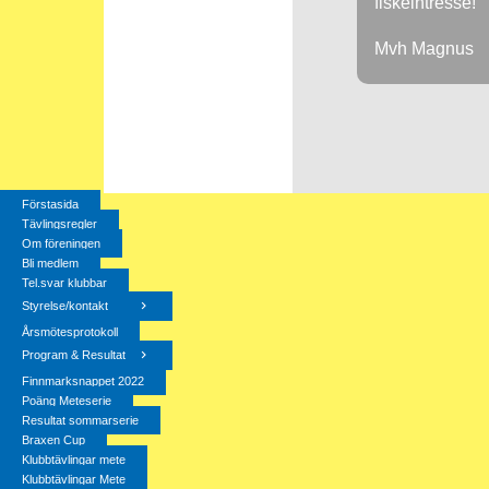
fiskeintresse!
Mvh Magnus
Förstasida
Tävlingsregler
Om föreningen
Bli medlem
Tel.svar klubbar
Styrelse/kontakt
Årsmötesprotokoll
Program & Resultat
Finnmarksnappet 2022
Poäng Meteserie
Resultat sommarserie
Braxen Cup
Klubbtävlingar mete
Klubbtävlingar Mete