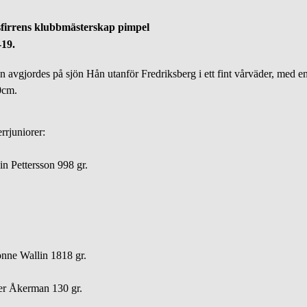
firrens klubbmästerskap pimpel
-19.
n avgjordes på sjön Hån utanför Fredriksberg i ett fint vårväder, med e
0cm.
rrjuniorer:
in Pettersson 998 gr.
nne Wallin 1818 gr.
er Åkerman 130 gr.