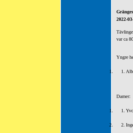
Gränges
2022-03
Tävlinge
var ca 8
Yngre he
1.
1.
Alb
Damer:
1.
1.
Yvo
2.
2.
Ing