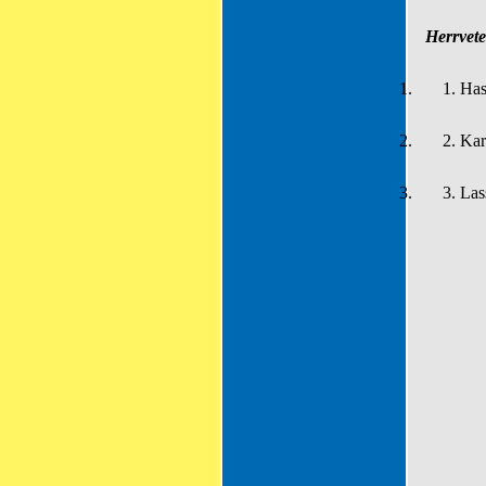
Herrvete
1.
1.
Has
2.
2.
Kar
3.
3.
Las