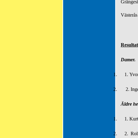
Grängesf
Västerås
Resulta
Damer.
1.
1.
Yvon
2.
2.
Ing
Äldre he
1.
1.
Kurt
2.
2.
Rol