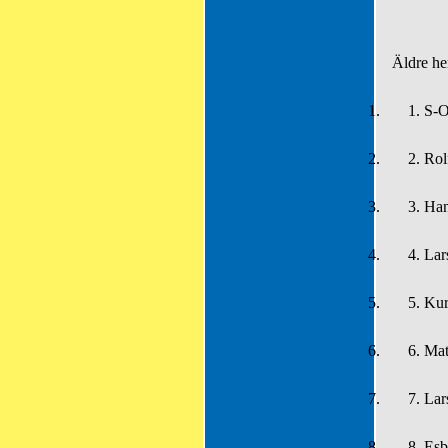
Äldre he
1.
1.
S-O
2.
2.
Rol
3.
3.
Han
4.
4.
Lar
5.
5.
Kur
6.
6.
Mat
7.
7.
Lar
8.
8.
Esb