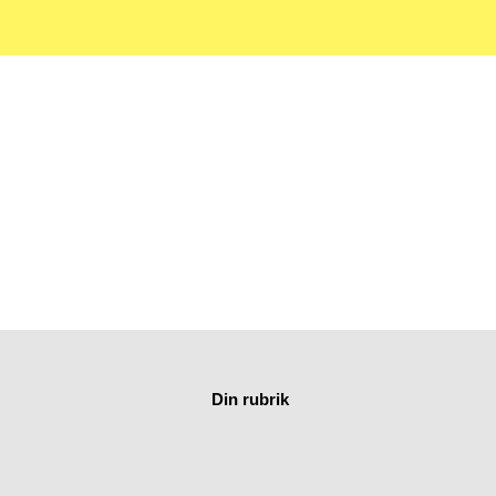
tat KM
Din rubrik