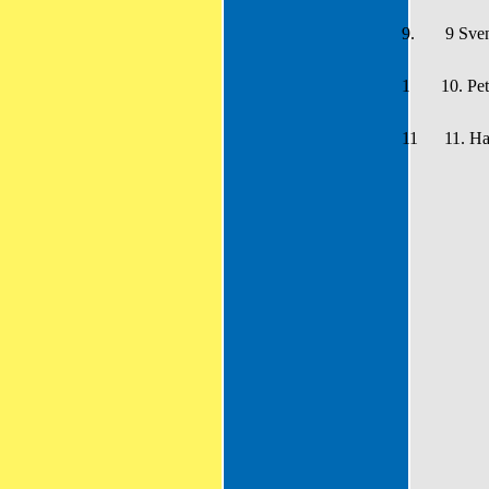
9.
9
Sven
1 10. Peter
11 11. Hans