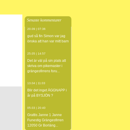
Senaste kommentarer
20.09 | 07:36
gud så fin Simon var jag
önska att han var mitt barn
25.05 | 14:57
Det är väl på sin plats att
skriva om pikemaster i
grängesfirrens foru...
13.04 | 11:03
Blir det inget ÄGGNAPP i
år på BYSJÖN ?
05.03 | 20:40
Grattis Janne 1 Janne
Funestig Grängesfirren
12050 Gr Borläng...