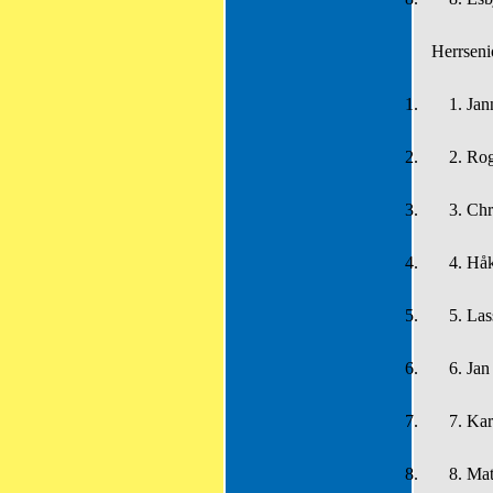
Herrseni
1.
1.
Jan
2.
2.
Rog
3.
3.
Chr
4.
4.
Håk
5.
5.
Las
6.
6.
Jan
7.
7.
Kar
8.
8.
Mat