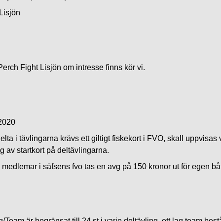
Lisjön
erch Fight Lisjön om intresse finns kör vi.
2020
delta i tävlingarna krävs ett giltigt fiskekort i FVO, skall uppvisas 
g av startkort på deltävlingarna.
 medlemar i säfsens fvo tas en avg på 150 kronor ut för egen båt
g/Team är begränsat till 24 st i varje deltävling, ett lag team best