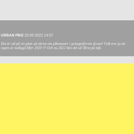
URBAN PIKE
25.05.2022 14:57
Det är väl på sin plats att skriva om pikemaster i grängesfirrens forum! Folk tror ju att
cupen är nedlagd Efter 2020 !!! Och nu 2022 blev det så! Brist på info