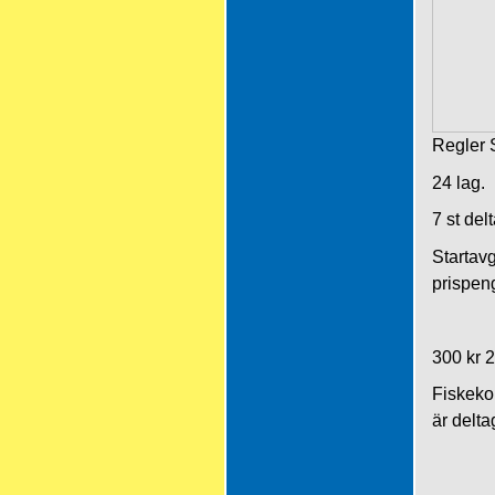
Regler 
24 lag.
7 st del
Startavg
prispeng
300 kr 2
Fiskeko
är delta