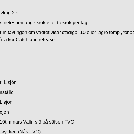
vling 2 st.
smetespön angelkrok eller trekrok per lag.
er in tävlingen om vädret visar stadiga -10 eller lägre temp , för a
å vi kör Catch and release.
ri Lisjön
Inställd
Lisjön
Lejen
 10timmars Valfri sjö på säfsen FVO
Grycken (Nås FVO)