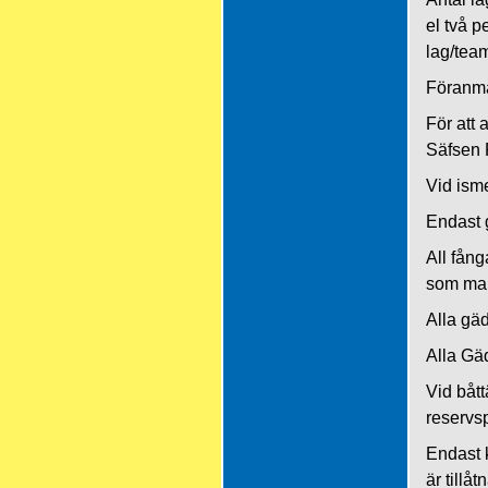
el två p
lag/team
Föranmä
För att
Säfsen
Vid ism
Endast 
All fång
som man 
Alla gä
Alla Gäd
Vid bått
reservs
Endast 
är tillå