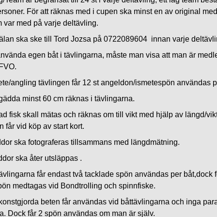
ersoner. För att räknas med i cupen ska minst en av original med
 var med på varje deltävling.
lan ska ske till Tord Jozsa på 0722089604 innan varje deltävli
 använda egen båt i tävlingarna, måste man visa att man är medl
 FVO.
ete/angling tävlingen får 12 st angeldon/ismetespön användas p
gädda minst 60 cm räknas i tävlingarna.
ad fisk skall mätas och räknas om till vikt med hjälp av längd/vik
får vid köp av start kort.
ddor ska fotograferas tillsammans med längdmätning.
dor ska åter utsläppas .
ävlingarna får endast två tacklade spön användas per båt,dock f
pön medtagas vid Bondtrolling och spinnfiske.
konstgjorda beten får användas vid båttävlingarna och inga par
tna. Dock får 2 spön användas om man är själv.