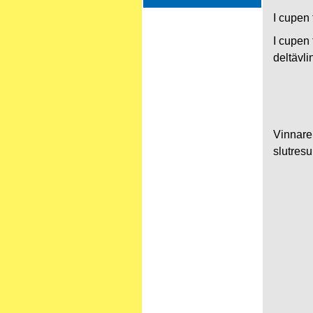
I cupen 
I cupen 
deltävli
Vinnaren
slutresul