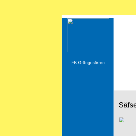
Gäddfi
FK Grängesfirren
Säfs