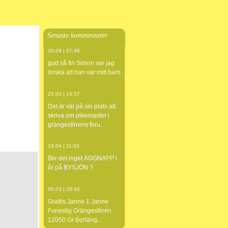
Senaste kommentarer
20.09 | 07:36
gud så fin Simon var jag
önska att han var mitt barn
25.05 | 14:57
Det är väl på sin plats att
skriva om pikemaster i
grängesfirrens foru...
13.04 | 11:03
Blir det inget ÄGGNAPP i
år på BYSJÖN ?
05.03 | 20:40
Grattis Janne 1 Janne
Funestig Grängesfirren
12050 Gr Borläng...