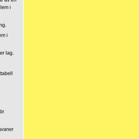
lem i
ng.
em i
er lag.
ttabell
ör
avaner