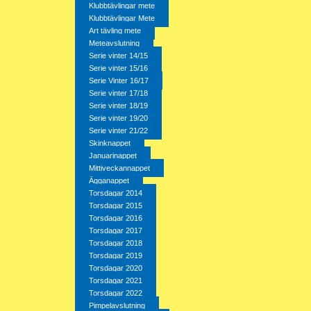
Klubbtävlingar mete
Klubbtävlingar Mete
Art tävling mete
Meteavslutning
Serie vinter 14/15
Serie vinter 15/16
Serie Vinter 16/17
Serie vinter 17/18
Serie vinter 18/19
Serie vinter 19/20
Serie vinter 21/22
Skinknappet
Januarinappet
Mittiveckannappet
Ägganappet
Torsdagar 2014
Torsdagar 2015
Torsdagar 2016
Torsdagar 2017
Torsdagar 2018
Torsdagar 2019
Torsdagar 2020
Torsdagar 2021
Torsdagar 2022
Pimpelavslutning