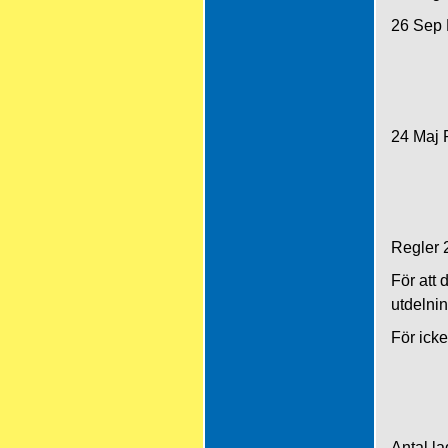
26 Sep 
24 Maj P
Regler 
För att 
utdelnin
För icke
Antal la