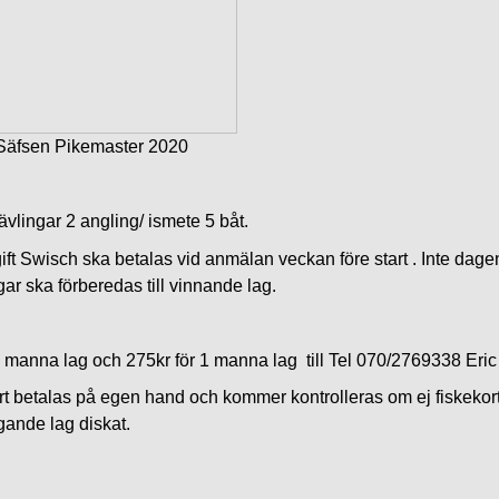
Säfsen Pikemaster 2020
tävlingar 2 angling/ ismete 5 båt.
ift Swisch ska betalas vid anmälan veckan före start . Inte dage
ar ska förberedas till vinnande lag.
 manna lag och 275kr för 1 manna lag till Tel 070/2769338 Eric
rt betalas på egen hand och kommer kontrolleras om ej fiskekort
gande lag diskat.