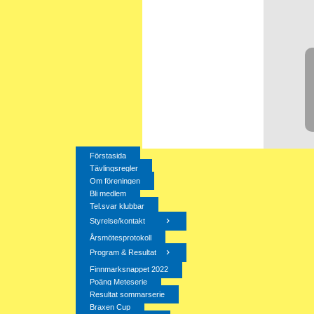
Förstasida
Tävlingsregler
Om föreningen
Bli medlem
Tel.svar klubbar
Styrelse/kontakt
Årsmötesprotokoll
Program & Resultat
Finnmarksnappet 2022
Poäng Meteserie
Resultat sommarserie
Braxen Cup